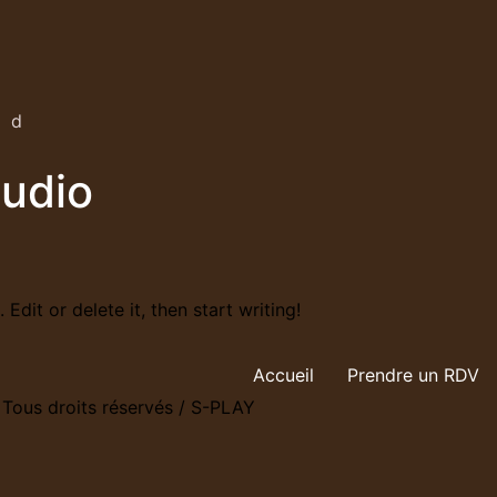
rd
tudio
Edit or delete it, then start writing!
Accueil
Prendre un RDV
Tous droits réservés / S-PLAY